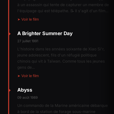
à un assassin qui tente de capturer un membre de
l'équipage qui est télépathe. 📝 Il s'agit d'un film...
➤ Voir le film
A Brighter Summer Day
27 juillet 1991
L'histoire dans les années soixante de Xiao Si'r,
jeune adolescent, fils d'un réfugié politique
chinois qui vit à Taïwan. Comme tous les jeunes
gens de...
➤ Voir le film
Abyss
09 août 1989
Un commando de la Marine américaine débarque
à bord de la station de forage sous-marine