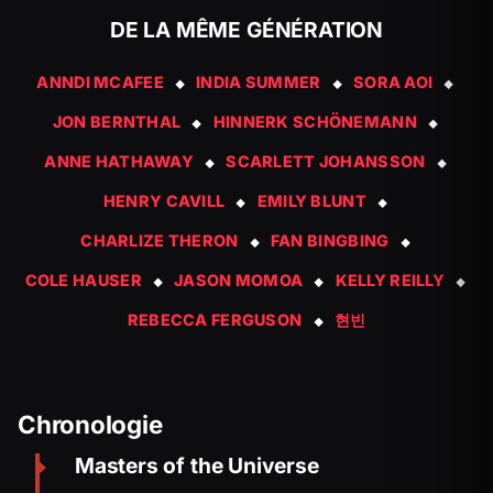
DE LA MÊME GÉNÉRATION
ANNDI MCAFEE
INDIA SUMMER
SORA AOI
◆
◆
◆
JON BERNTHAL
HINNERK SCHÖNEMANN
◆
◆
ANNE HATHAWAY
SCARLETT JOHANSSON
◆
◆
HENRY CAVILL
EMILY BLUNT
◆
◆
CHARLIZE THERON
FAN BINGBING
◆
◆
COLE HAUSER
JASON MOMOA
KELLY REILLY
◆
◆
◆
REBECCA FERGUSON
현빈
◆
Chronologie
Masters of the Universe