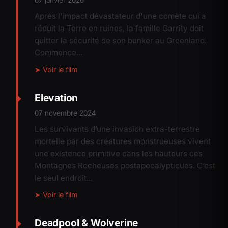
07 janvier 2026
Après l'impact dévastateur d'une comète qui a
réduit la Terre en ruines, la famille Garrity doit
quitter la sécurité de son bunker au Groenland.
Commence...
➤ Voir le film
Elevation
07 novembre 2024
Les survivants d’une invasion extra-terrestre
mortelle par des créatures monstrueuses vivent
une existence primitive dans les hauteurs des
Montagnes Rocheuses postapocalyptiques. C’est
le seul endroit...
➤ Voir le film
Deadpool & Wolverine