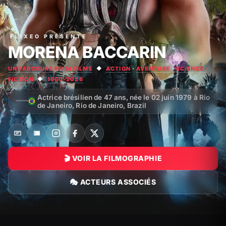
FLIXEO PRÉSENTE
MORENA BACCARIN
UN PARCOURS EN 14 FILMS
◆
ACTION
·
AVENTURE
·
SCIENCE-
FICTION
◆
1960–2026
Actrice brésilien de 47 ans, née le 02 juin 1979 à Rio
de Janeiro, Rio de Janeiro, Brazil
🎬 VOIR LA FILMOGRAPHIE
🎭 ACTEURS ASSOCIÉS