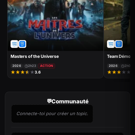
Masters of the Universe
Team Démolit
2026
2h23
ACTION
2026
2h02
★
★
★
★
★
★
★
★
★
★
3.6
3
Communauté
Connecte-toi pour créer un topic.