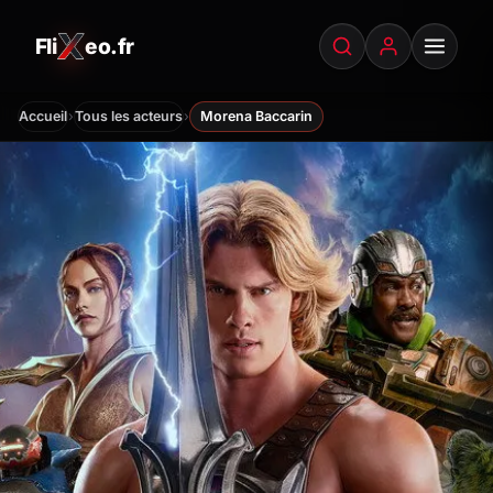
Fli
eo.fr
FliXeo.fr
—
Accueil
›
›
Accueil
Tous les acteurs
Morena Baccarin