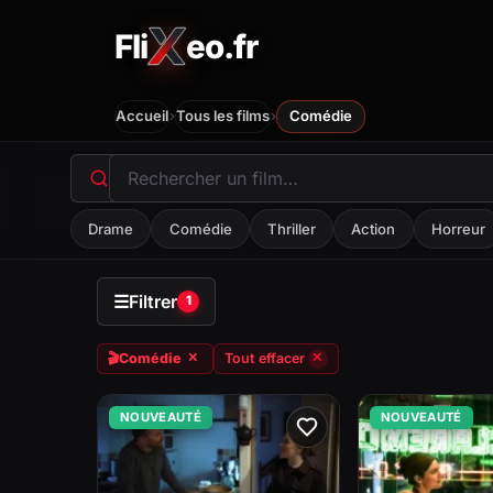
Fli
eo.fr
FliXeo.fr
—
Accueil
›
›
Accueil
Tous les films
Comédie
Drame
Comédie
Thriller
Action
Horreur
☰
Filtrer
1
🎬
Comédie
Tout effacer
✕
✕
NOUVEAUTÉ
NOUVEAUTÉ