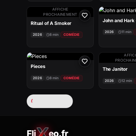
AFFICHE
PROCHAINEMENT
John and Hark 
Ritual of A Smoker
2026
11 min
2026
8 min
COMÉDIE
AFFIC
PROCHAI
Pieces
The Janitor
2026
8 min
COMÉDIE
2026
12 min
Chargement…
Fli
eo.fr
FliXeo.fr