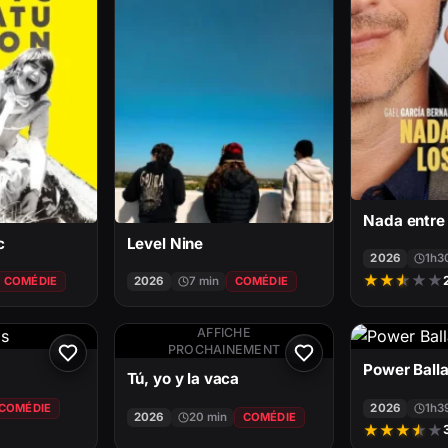
Nada entre 
c
Level Nine
2026
1h3
★
★
★
★
★
COMÉDIE
2026
7 min
COMÉDIE
AFFICHE
PROCHAINEMENT
Power Ball
Tú, yo y la vaca
COMÉDIE
2026
1h3
2026
20 min
COMÉDIE
★
★
★
★
★