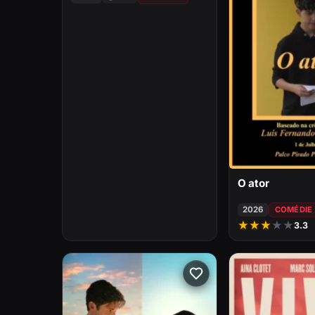
O ator
2026
COMÉDIE
★
★
★
★
★
3.3