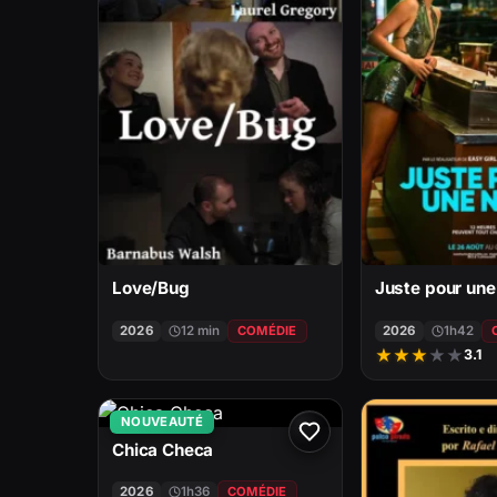
Love/Bug
Juste pour une
2026
12 min
COMÉDIE
2026
1h42
★
★
★
★
★
3.1
NOUVEAUTÉ
Chica Checa
2026
1h36
COMÉDIE