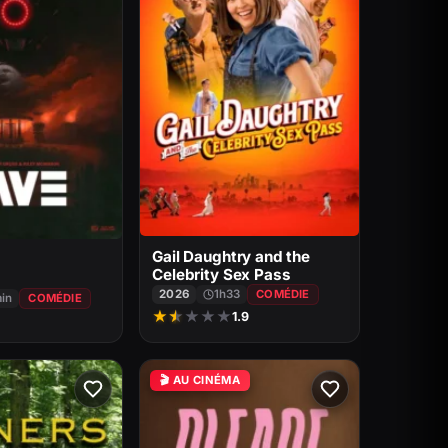
Gail Daughtry and the
Celebrity Sex Pass
2026
1h33
COMÉDIE
min
COMÉDIE
★
★
★
★
★
1.9
🎬 AU CINÉMA