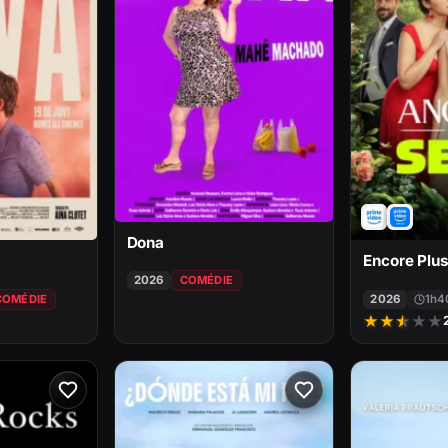
Dona
Encore Plu
2026
COMÉDIE
COMÉDIE
2026
1h4
★
★
★
★
★