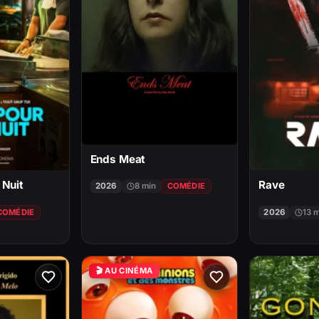
Ends Meat
 Nuit
Rave
2026
8 min
COMÉDIE
COMÉDIE
2026
13 
🎬 AU CINÉMA