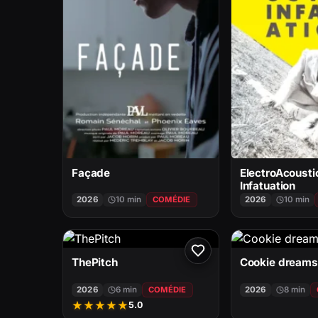
Façade
ElectroAcousti
Infatuation
2026
10 min
COMÉDIE
2026
10 min
ThePitch
Cookie dreams
2026
6 min
COMÉDIE
2026
8 min
★
★
★
★
★
5.0