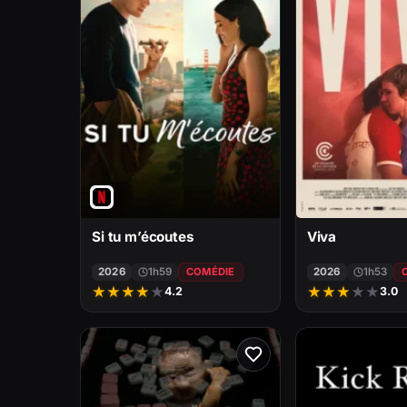
Si tu m’écoutes
Viva
2026
1h59
COMÉDIE
2026
1h53
★
★
★
★
★
★
★
★
★
★
4.2
3.0