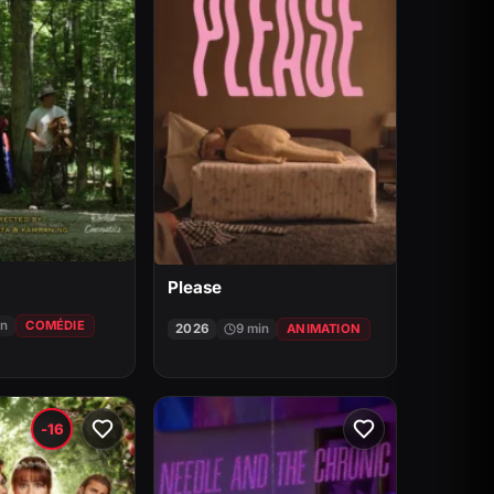
Please
in
COMÉDIE
2026
9 min
ANIMATION
-16