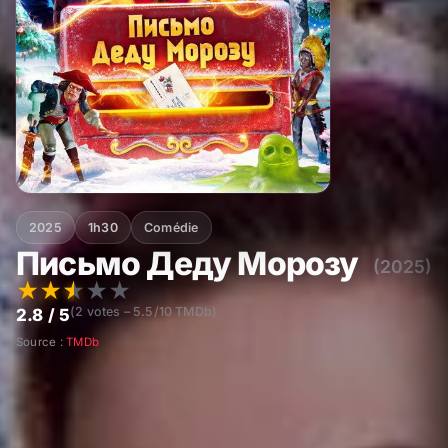
2025
1h30
Comédie
Письмо Деду Морозу
(2025)
★
★
★
★
★
(2 votes – 5.5/10 TMDb)
2.8 / 5
Source :
TMDb