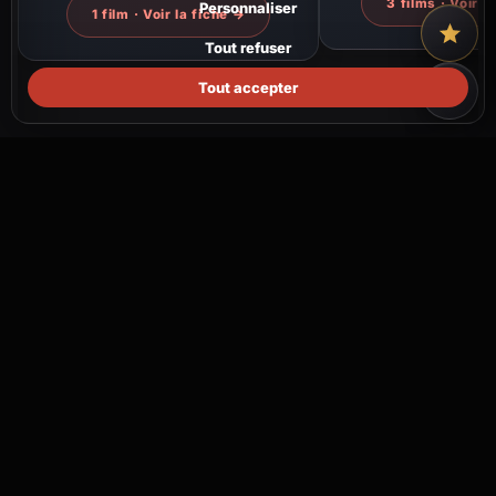
3 films · Voir l
Personnaliser
1 film · Voir la fiche →
Tout refuser
Tout accepter
🎬 Informations sur la production
DATE DE SORTIE
27 novembre
2025
RÉALISATEUR(S)
Кирилл Кузин
PRODUCTION
Gorky Film Studios, Magic Factory Animation
PAYS