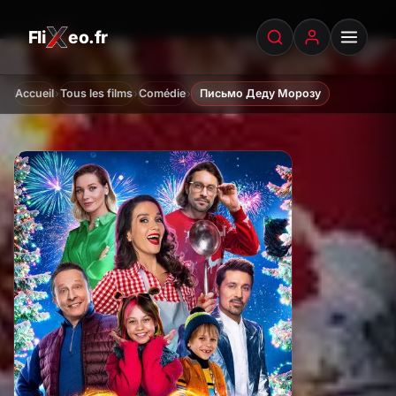
Fli
eo.fr
FliXeo.fr
—
Accueil
›
›
›
Accueil
Tous les films
Comédie
Письмо Деду Морозу