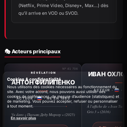
(Netflix, Prime Video, Disney+, Max…) dès
qu’il arrive en VOD ou SVOD.
🎭 Acteurs principaux
Nº 41 706
ИВАН ОХЛО
RÉVÉLATION
Cookies & confidentialité
АНТОН ФИЛИПЕНКО
Nous utilisons des cookies nécessaires au fonctionnement du
ACTEUR ·
· N
site. Avec votre accord, nous pouvons aussi utiliser des
cookies de préférences, de mesure d’audience (statistiques) et
ACTEUR ·
· NÉ EN 1985
de marketing. Vous pouvez accepter, refuser ou personnaliser
à tout moment.
À l'affiche de « Ivan Tsare
Gris 3 » (2016)
Vu dans « Письмо Деду Морозу » (2025)
En savoir plus