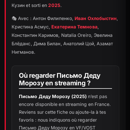
Кузин et sorti en
2025
.
🎭 Avec : Антон Филипенко,
Иван Охлобыстин
,
Кристина Асмус,
Екатерина Темнова
,
Константин Каримов, Natalia Oreiro, Эвелина
Блёданс, Дима Билан, Анатолий Цой, Азамат
Нигманов.
Où regarder Письмо Деду
Морозу en streaming ?
Письмо Деду Морозу (2025)
n’est pas
encore disponible en streaming en France.
Reviens sur cette fiche ou ajoute-la à tes
favoris : nous indiquons où regarder
Письмо Деду Морозу en VF/VOST