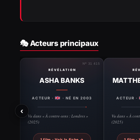
🎭 Acteurs principaux
Nº 31 415
RÉVÉLATION
RÉ
ASHA BANKS
MATTH
ACTEUR ·
· NÉ EN 2003
ACTEUR ·
‹
Vu dans « À contre-sens : Londres »
Vu dans « À cont
(2025)
(2025)
1 film · Voir la fiche →
1 film ·