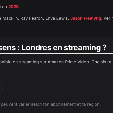
ti en
2025
.
 Macklin, Ray Fearon, Enva Lewis,
Jason Flemyng
, Ker
sens : Londres en streaming ?
onible en streaming sur Amazon Prime Video. Choisis ta 
 peuvent varier selon ton abonnement et ta région.