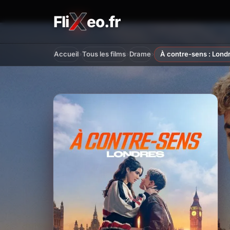
Fli
eo.fr
FliXeo.fr
—
Accueil
›
›
›
Accueil
Tous les films
Drame
À contre-sens : Lond