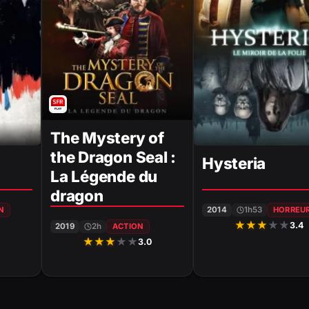
The Mystery of
the Dragon Seal :
Hysteria
La Légende du
dragon
N
2014
1h53
HORREU
★
★
★
★
★
0
3.4
2019
2h
ACTION
★
★
★
★
★
3.0