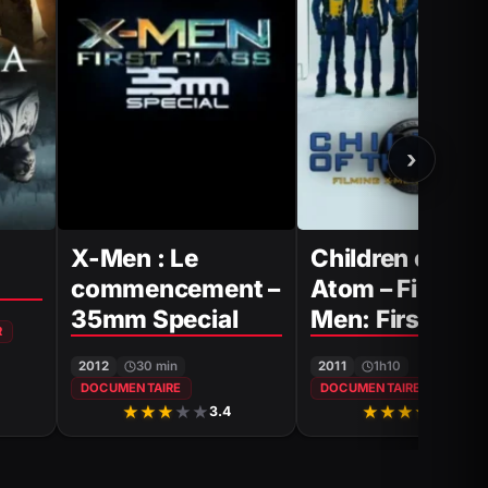
›
X-Men : Le
Children of the
commencement –
Atom – Filming
35mm Special
Men: First Cla
R
2012
30 min
2011
1h10
DOCUMENTAIRE
DOCUMENTAIRE
★
★
★
★
★
★
★
★
★
★
3.4
4.0