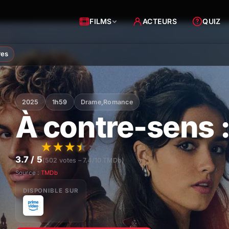
FILMS
ACTEURS
QUIZ
res
2025
1h59
Drame
,
Romance
À contre-sens 
★
★
★
★
★
3.7 / 5
(502 votes – 7.4/10 TMDb)
Source :
TMDb
DISPONIBLE SUR