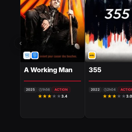
‹
A Working Man
355
2025
1h56
ACTION
2022
2h04
ACTIO
★
★
★
★
★
★
★
★
★
★
3.4
3.