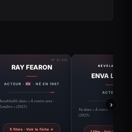
Nº 31 420
RAY FEARON
RÉVÉLATION
ENVA LEWIS
ACTEUR ·
· NÉ EN 1967
ACTEUR
Inoubliable dans « À contre-sens :
›
Londres » (2025)
Vu dans « À contre-sens : Londre
(2025)
5 films · Voir la fiche →
1 film · Voir la fiche →