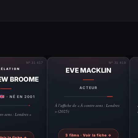
Nº 31 417
Nº 31 419
EVE MACKLIN
VÉLATION
EW BROOME
ACTEUR
· NÉ EN 2001
À l'affiche de « À contre-sens : Londres
» (2025)
re-sens : Londres »
3 films · Voir la fiche →
 Voir la fiche →