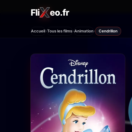
Fli
eo.fr
FliXeo.fr
—
Accueil
›
›
›
Accueil
Tous les films
Animation
Cendrillon