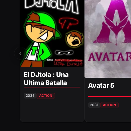
‹
El DJtola : Una
Ultima Batalla
Avatar 5
2035
ACTION
2031
ACTION