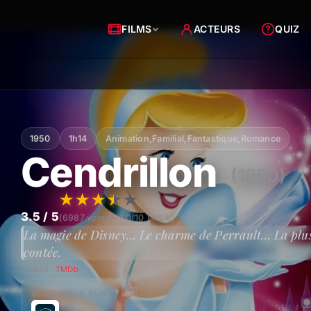
FILMS
ACTEURS
QUIZ
1950
1h14
Animation
,
Familial
,
Fantastique
,
Romance
Cendrillon
(1950)
★
★
★
★
★
3.5 / 5
(6987 votes – 7.0/10 TMDb)
La magie de Disney… Le charme de Perrault… La plus 
contée.
Source :
TMDb
DISPONIBLE SUR