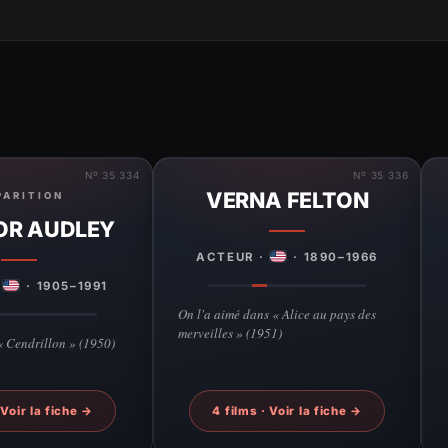
Nº 35 334
Nº 35 336
VERNA FELTON
PARITION
OR AUDLEY
ACTEUR ·
· 1890–1966
·
· 1905–1991
On l'a aimé dans « Alice au pays des
merveilles » (1951)
 « Cendrillon » (1950)
 Voir la fiche →
4 films · Voir la fiche →