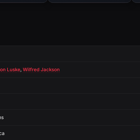
ton Luske
,
Wilfred Jackson
ns
ca