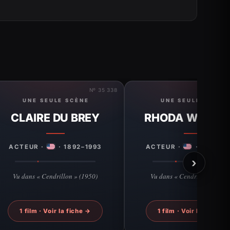
Nº 35 338
UNE SEULE SCÈNE
UNE SEULE SCÈNE
CLAIRE DU BREY
RHODA WILLIA
ACTEUR ·
· 1892–1993
ACTEUR ·
· 1930–2
›
Vu dans « Cendrillon » (1950)
Vu dans « Cendrillon » (195
1 film · Voir la fiche →
1 film · Voir la fiche →