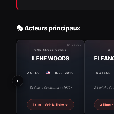
🎭 Acteurs principaux
Nº 35 332
UNE SEULE SCÈNE
AP
ILENE WOODS
ELEAN
ACTEUR ·
· 1929–2010
ACTEUR 
‹
Vu dans « Cendrillon » (1950)
À l'affiche de
1 film · Voir la fiche →
2 films ·