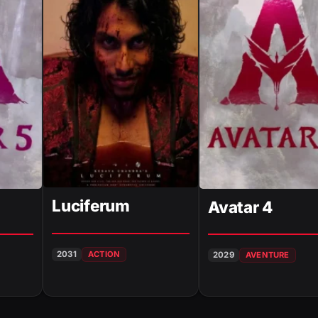
Luciferum
Avatar 4
2031
ACTION
2029
AVENTURE