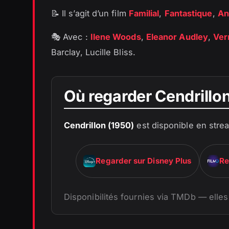
📝 Il s’agit d’un film
Familial
,
Fantastique
,
An
🎭 Avec :
Ilene Woods
,
Eleanor Audley
,
Ver
Barclay, Lucille Bliss.
Où regarder Cendrillo
Cendrillon (1950)
est disponible en stre
Regarder sur Disney Plus
Re
Disponibilités fournies via TMDb — elles