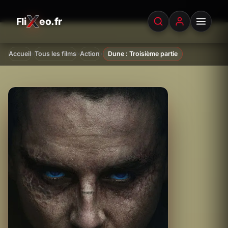
Fli
eo.fr
FliXeo.fr
—
Accueil
›
›
›
Accueil
Tous les films
Action
Dune : Troisième partie