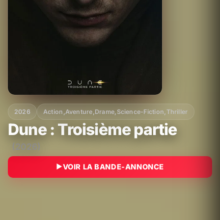
2026
Action
,
Aventure
,
Drame
,
Science-Fiction
,
Thriller
Dune : Troisième partie
(2026)
VOIR LA BANDE-ANNONCE