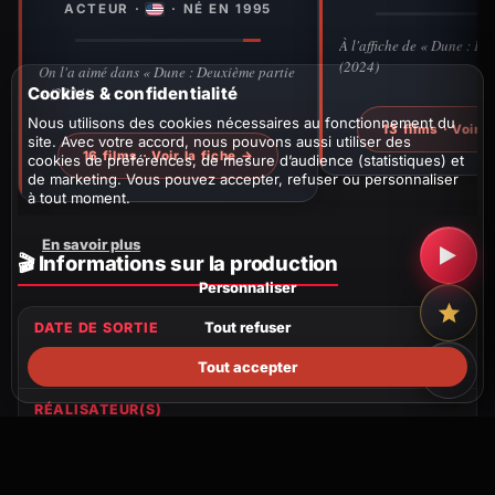
ACTEUR ·
· NÉ EN 1995
À l'affiche de « Dune : De
(2024)
On l'a aimé dans « Dune : Deuxième partie
Cookies & confidentialité
» (2024)
Nous utilisons des cookies nécessaires au fonctionnement du
13 films · Voir l
site. Avec votre accord, nous pouvons aussi utiliser des
16 films · Voir la fiche →
cookies de préférences, de mesure d’audience (statistiques) et
de marketing. Vous pouvez accepter, refuser ou personnaliser
à tout moment.
En savoir plus
▶
🎬 Informations sur la production
Personnaliser
Tout refuser
DATE DE SORTIE
16 décembre
2026
(dans 4 mois)
Tout accepter
RÉALISATEUR(S)
Denis Villeneuve
PRODUCTION