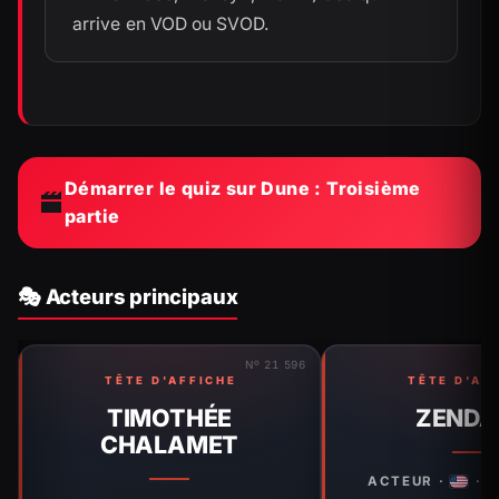
arrive en VOD ou SVOD.
Démarrer le quiz sur Dune : Troisième
partie
🎭 Acteurs principaux
Nº 21 596
TÊTE D'AFFICHE
TÊTE D'AF
TIMOTHÉE
ZENDA
CHALAMET
ACTEUR ·
· N