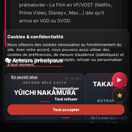
prématurée – Le Film en VF/VOST (Netflix,
Prime Video, Disney+, Max…) dès qu’il
arrive en VOD ou SVOD.
Cookies & confidentialité
Nous utilisons des cookies nécessaires au fonctionnement du
site. Avec votre accord, nous pouvons aussi utiliser des
cookies de préférences, de mesure d’audience (statistiques) et
de marketing. Vous pouvez accepter, refuser ou personnaliser
🎭 Acteurs principaux
à tout moment.
En savoir plus
▶
Nº 18 613
TAKAHIRO 
SECOND RÔLE CULTE
Personnaliser
YŪICHI NAKAMURA
Tout refuser
ACTEUR ·
· N
Tout accepter
ACTEUR ·
· NÉ EN 1980
On l'a aimé dans « JUJU
Trésor caché / Mort préma
Inoubliable dans « JUJUTSU KAISEN :
» (2025)
Trésor caché / Mort prématurée – Le Film