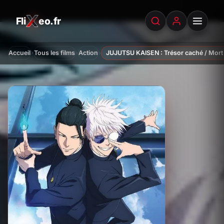
Fli
eo.fr
FliXeo.fr
—
Accueil
›
›
›
Accueil
Tous les films
Action
JUJUTSU KAISEN : Trésor caché / Mort 