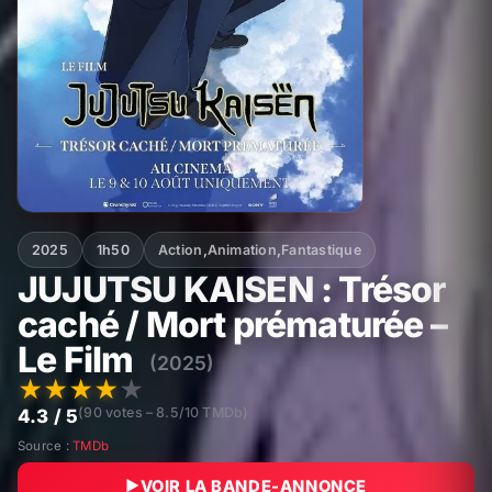
2025
1h50
Action
,
Animation
,
Fantastique
JUJUTSU KAISEN : Trésor
caché / Mort prématurée –
Le Film
(2025)
★
★
★
★
★
(90 votes – 8.5/10 TMDb)
4.3 / 5
Source :
TMDb
VOIR LA BANDE-ANNONCE