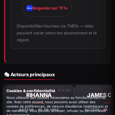
Regarder sur TF1+
Disponibilités fournies via TMDb — elles
peuvent varier selon ton abonnement et ta
région.
🎭 Acteurs principaux
Cookies & confidentialité
Nº 8 909
RIHANNA
JAMES C
Nous utilisons des cookies nécessaires au fonctionnement du
site. Avec votre accord, nous pouvons aussi utiliser des
cookies de préférences, de mesure d’audience (statistiques) et
ACTEUR · NÉ EN 1988
ACTEUR ·
· N
de marketing. Vous pouvez accepter, refuser ou personnaliser