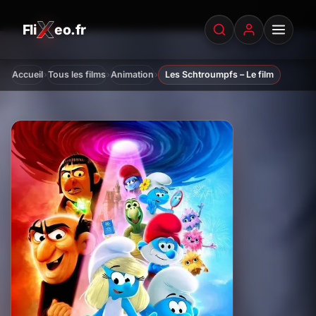
Fli
eo.fr
FliXeo.fr
—
Accueil
›
›
›
Accueil
Tous les films
Animation
Les Schtroumpfs – Le film