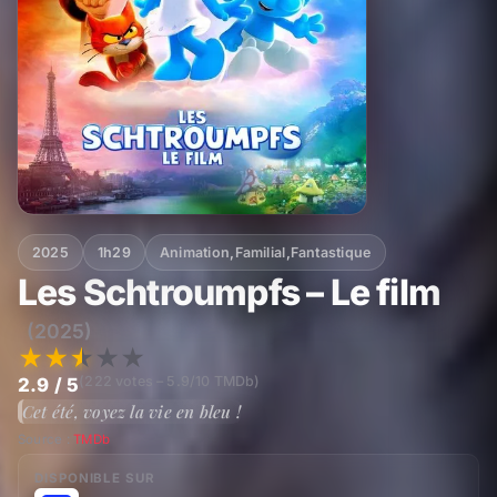
2025
1h29
Animation
,
Familial
,
Fantastique
Les Schtroumpfs – Le film
(2025)
★
★
★
★
★
(222 votes – 5.9/10 TMDb)
2.9 / 5
Cet été, voyez la vie en bleu !
Source :
TMDb
DISPONIBLE SUR