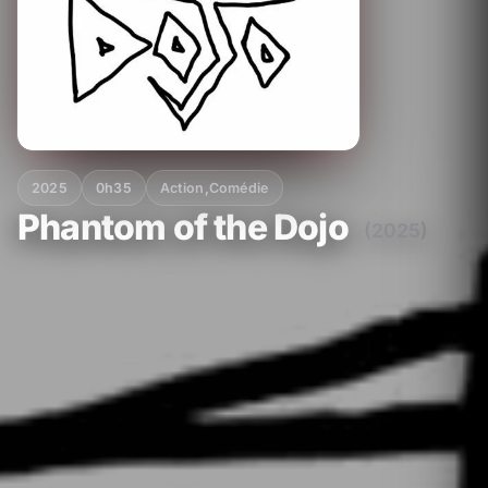
2025
0h35
Action
,
Comédie
Phantom of the Dojo
(2025)