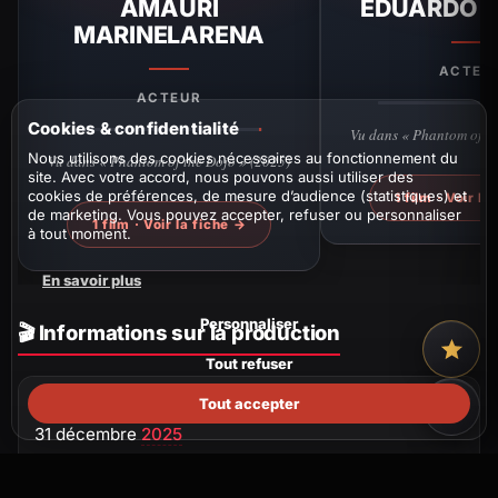
AMAURI
EDUARDO G
MARINELARENA
ACTEU
ACTEUR
Cookies & confidentialité
Vu dans « Phantom of th
Nous utilisons des cookies nécessaires au fonctionnement du
Vu dans « Phantom of the Dojo » (2025)
site. Avec votre accord, nous pouvons aussi utiliser des
cookies de préférences, de mesure d’audience (statistiques) et
1 film · Voir la
de marketing. Vous pouvez accepter, refuser ou personnaliser
1 film · Voir la fiche →
à tout moment.
En savoir plus
Personnaliser
🎬 Informations sur la production
Tout refuser
DATE DE SORTIE
Tout accepter
31 décembre
2025
RÉALISATEUR(S)