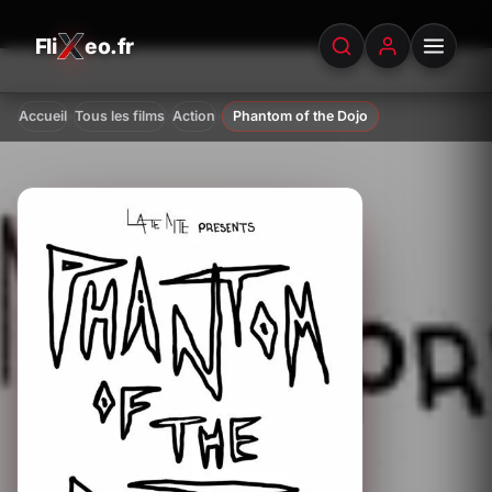
Fli
eo.fr
FliXeo.fr
—
Accueil
›
›
›
Accueil
Tous les films
Action
Phantom of the Dojo