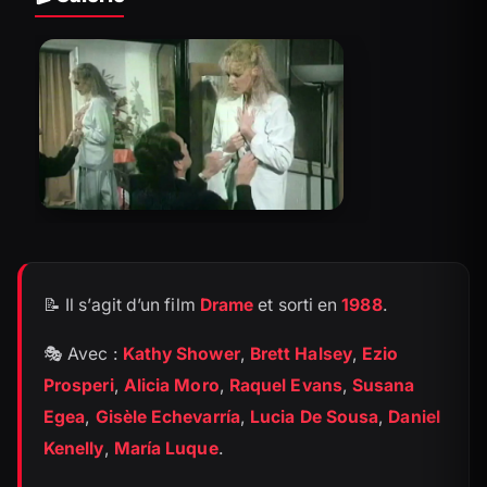
📝 Il s’agit d’un film
Drame
et sorti en
1988
.
🎭 Avec :
Kathy Shower
,
Brett Halsey
,
Ezio
Prosperi
,
Alicia Moro
,
Raquel Evans
,
Susana
Egea
,
Gisèle Echevarría
,
Lucia De Sousa
,
Daniel
Kenelly
,
María Luque
.