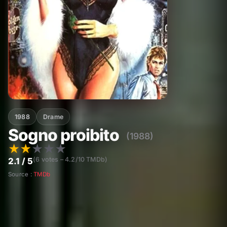
1988
Drame
Sogno proibito
(1988)
★
★
★
★
★
(6 votes – 4.2/10 TMDb)
2.1 / 5
Source :
TMDb