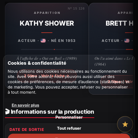
Nº 15 126
APPARITION
APPARIT
KATHY SHOWER
BRETT H
ACTEUR ·
· NÉ EN 1953
ACTEUR ·
· N
À l'affiche de « Out on Bail » (1989)
On l'a aimé dans « Le Pon
Cookies & confidentialité
(1964)
Nous utilisons des cookies nécessaires au fonctionnement du
2 films · Voir la fiche →
site. Avec votre accord, nous pouvons aussi utiliser des
cookies de préférences, de mesure d’audience (statistiques) et
2 films · Voir l
de marketing. Vous pouvez accepter, refuser ou personnaliser
à tout moment.
En savoir plus
🎬 Informations sur la production
Personnaliser
Tout refuser
DATE DE SORTIE