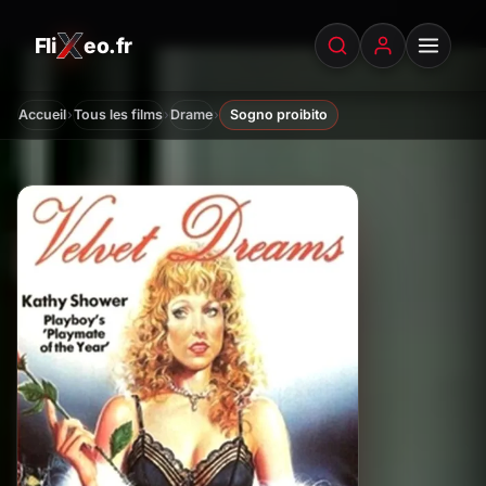
Fli
eo.fr
FliXeo.fr
—
Accueil
›
›
›
Accueil
Tous les films
Drame
Sogno proibito