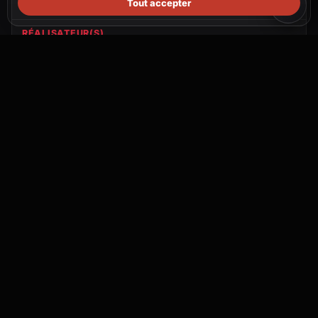
1 juillet
1988
Tout accepter
RÉALISATEUR(S)
Vincenzo Salviani
PRODUCTION
Rex Cinematografica, S.R.L., Anna International Films
PAYS
Italy, Spain
Communauté
Connecte-toi pour créer un topic.
Aucune discussion pour le moment. Lance le