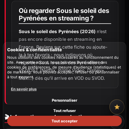
Où regarder Sous le soleil des
Pyrénées en streaming ?
Sous le soleil des Pyrénées (2026)
n’est
pas encore disponible en streaming en
France. Reviens sur cette fiche ou ajoute-
Cookies & confidentialité
la à tes favoris : nous indiquons où
Nous utilisons des cookies nécessaires au fonctionnement du
site. Avec votre accord, nous pouvons aussi utiliser des
regarder Sous le soleil des Pyrénées en
cookies de préférences, de mesure d’audience (statistiques) et
VF/VOST (Netflix, Prime Video, Disney+,
de marketing. Vous pouvez accepter, refuser ou personnaliser
à tout moment.
Max…) dès qu’il arrive en VOD ou SVOD.
En savoir plus
Personnaliser
Tout refuser
🎬 Informations sur la production
Tout accepter