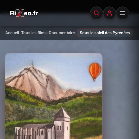
Fli
eo.fr
FliXeo.fr
—
Accueil
›
›
›
Accueil
Tous les films
Documentaire
Sous le soleil des Pyrénées