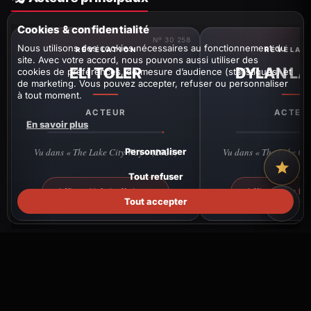
Cookies & confidentialité
Nº 30 258
Nous utilisons des cookies nécessaires au fonctionnement du
RÉVÉLATION
RÉVÉLAT
site. Avec votre accord, nous pouvons aussi utiliser des
ELI TOLER
DYLAN L
cookies de préférences, de mesure d’audience (statistiques) et
de marketing. Vous pouvez accepter, refuser ou personnaliser
à tout moment.
ACTEUR
ACTEU
En savoir plus
Personnaliser
Vu dans « The Lake City Way » (2026)
Vu dans « The Lake Cit
Tout refuser
1 film · Voir la fiche →
1 film · Voir la
Tout accepter
🎬 Informations sur la production
DATE DE SORTIE