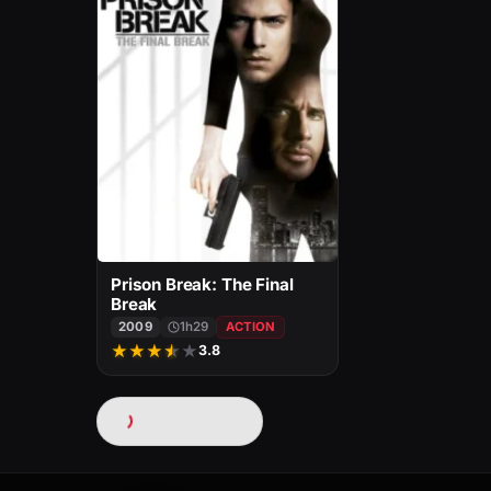
Prison Break: The Final
Break
2009
1h29
ACTION
★
★
★
★
★
3.8
Chargement…