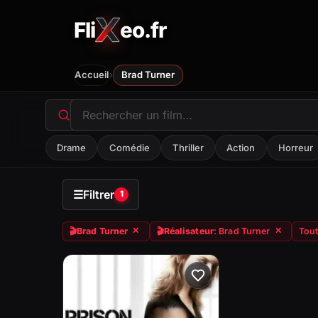
Fli
eo.fr
FliXeo.fr
—
Accueil
›
Accueil
Brad Turner
Drame
Comédie
Thriller
Action
Horreur
☰
Filtrer
1
🎬
Brad Turner
🎬
Réalisateur
: Brad Turner
Tout
✕
✕