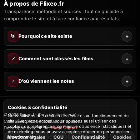
À propos de Flixeo.fr
Transparence, méthode et sources : tout ce qui aide à
comprendre le site et à faire confiance aux résultats.
🎯
Pourquoi ce site existe
+
📌
Comment sont classés les films
+
⭐
D’où viennent les notes
+
Cookies & confidentialité
© 2026 Flixeo.fr. Tous droits réservés.
Nous utilisons des cookies nécessaires au fonctionnement du
site. Avec votre accord, nous pouvons aussi utiliser des
Créé avec passion pour les cinéphiles.
cookies de préférences, de mesure d’audience (statistiques) et
Développé avec ❤️ par
Iliade Digital
de marketing. Vous pouvez accepter, refuser ou personnaliser
Mentions légales
·
CGU
·
Confidentialité
·
Cookies
·
à tout moment.