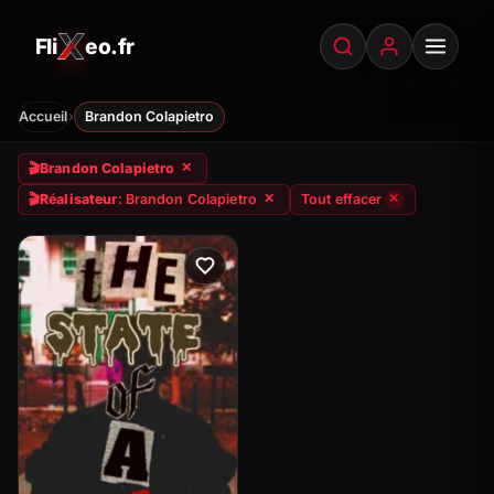
Fli
eo.fr
FliXeo.fr
—
Accueil
›
Accueil
Brandon Colapietro
🎬
Brandon Colapietro
✕
🎬
Réalisateur
: Brandon Colapietro
Tout effacer
✕
✕