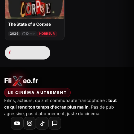
The State of a Corpse
2026
10 min
HORREUR
Chargement…
Fli
eo.fr
FliXeo.fr
—
Accueil
LE CINÉMA AUTREMENT
Films, acteurs, quiz et communauté francophone :
tout
ce qui rend ton temps d'écran plus malin
. Pas de pub
agressive, pas d'abonnement, juste du cinéma.