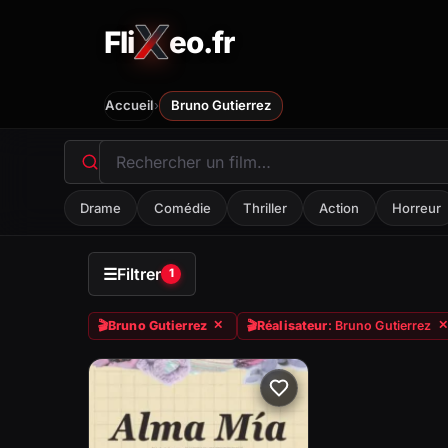
Fli
eo.fr
FliXeo.fr
—
Accueil
›
Accueil
Bruno Gutierrez
Drame
Comédie
Thriller
Action
Horreur
☰
Filtrer
1
🎬
Bruno Gutierrez
🎬
Réalisateur
: Bruno Gutierrez
✕
✕