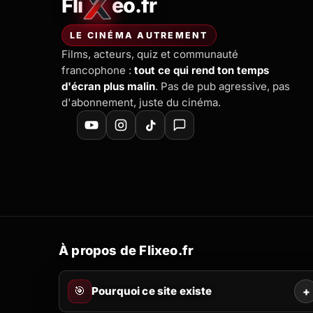
Fli
eo.fr
FliXeo.fr
—
Accueil
LE CINÉMA AUTREMENT
Films, acteurs, quiz et communauté
francophone :
tout ce qui rend ton temps
d'écran plus malin
. Pas de pub agressive, pas
d'abonnement, juste du cinéma.
À propos de Flixeo.fr
🎯
Pourquoi ce site existe
+