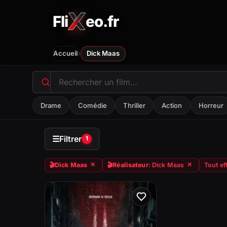
Fli
eo.fr
FliXeo.fr
—
Accueil
›
Accueil
Dick Maas
Drame
Comédie
Thriller
Action
Horreur
☰
Filtrer
1
🎬
Dick Maas
🎬
Réalisateur
: Dick Maas
Tout ef
✕
✕