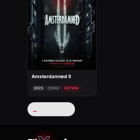
Amsterdamned II
2025
1h50
ACTION
Chargement…