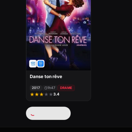
Danse ton rêve
2017
1h47
DRAME
★
★
★
★
★
3.4
Chargement…