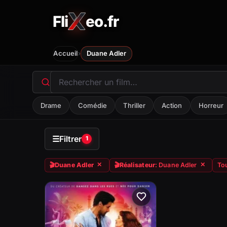
Fli
eo.fr
FliXeo.fr
—
Accueil
›
Accueil
Duane Adler
Drame
Comédie
Thriller
Action
Horreur
☰
Filtrer
1
🎬
Duane Adler
🎬
Réalisateur
: Duane Adler
Tou
✕
✕