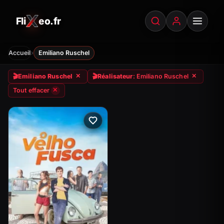
Fli
eo.fr
FliXeo.fr
—
Accueil
›
Accueil
Emiliano Ruschel
🎬
Emiliano Ruschel
🎬
Réalisateur
: Emiliano Ruschel
✕
✕
Tout effacer
✕