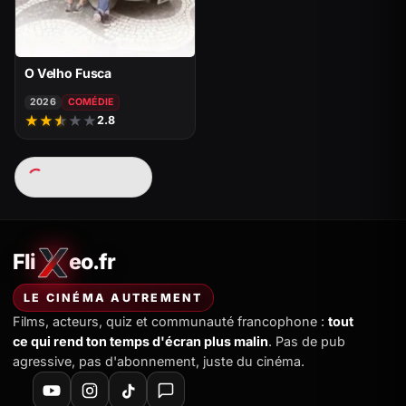
O Velho Fusca
2026
COMÉDIE
★
★
★
★
★
2.8
Chargement…
Fli
eo.fr
FliXeo.fr
—
Accueil
LE CINÉMA AUTREMENT
Films, acteurs, quiz et communauté francophone :
tout
ce qui rend ton temps d'écran plus malin
. Pas de pub
agressive, pas d'abonnement, juste du cinéma.