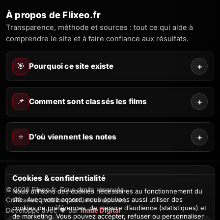
À propos de Flixeo.fr
Transparence, méthode et sources : tout ce qui aide à
comprendre le site et à faire confiance aux résultats.
🎯
Pourquoi ce site existe
+
📌
Comment sont classés les films
+
⭐
D’où viennent les notes
+
Cookies & confidentialité
© 2026 Flixeo.fr. Tous droits réservés.
Nous utilisons des cookies nécessaires au fonctionnement du
site. Avec votre accord, nous pouvons aussi utiliser des
Créé avec passion pour les cinéphiles.
cookies de préférences, de mesure d’audience (statistiques) et
Développé avec ❤️ par
Iliade Digital
de marketing. Vous pouvez accepter, refuser ou personnaliser