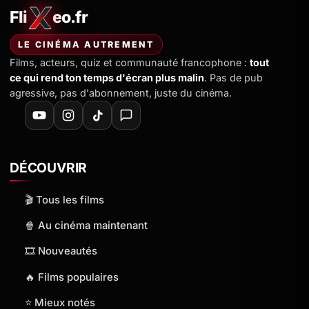
Fli
eo.fr
FliXeo.fr
—
Accueil
LE CINÉMA AUTREMENT
Films, acteurs, quiz et communauté francophone :
tout
ce qui rend ton temps d'écran plus malin
. Pas de pub
agressive, pas d'abonnement, juste du cinéma.
DÉCOUVRIR
🎬 Tous les films
🍿 Au cinéma maintenant
🎞️ Nouveautés
🔥 Films populaires
⭐ Mieux notés