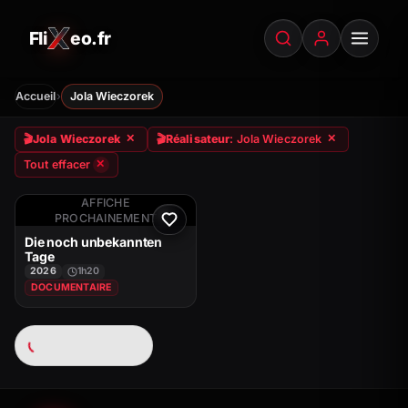
Fli
eo.fr
FliXeo.fr
—
Accueil
›
Accueil
Jola Wieczorek
🎬
Jola Wieczorek
🎬
Réalisateur
: Jola Wieczorek
✕
✕
Tout effacer
✕
AFFICHE
PROCHAINEMENT
Die noch unbekannten
Tage
2026
1h20
DOCUMENTAIRE
Chargement…