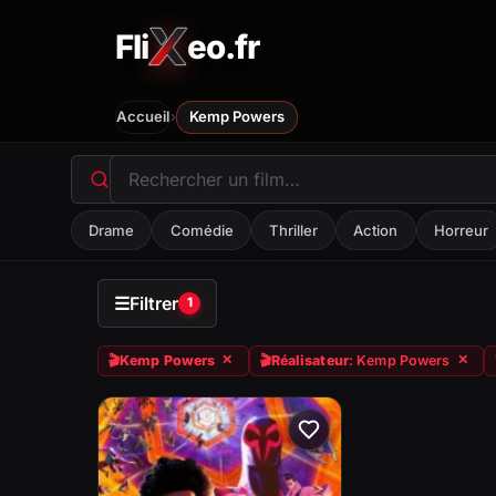
Fli
eo.fr
FliXeo.fr
—
Accueil
›
Accueil
Kemp Powers
Drame
Comédie
Thriller
Action
Horreur
☰
Filtrer
1
🎬
Kemp Powers
🎬
Réalisateur
: Kemp Powers
✕
✕