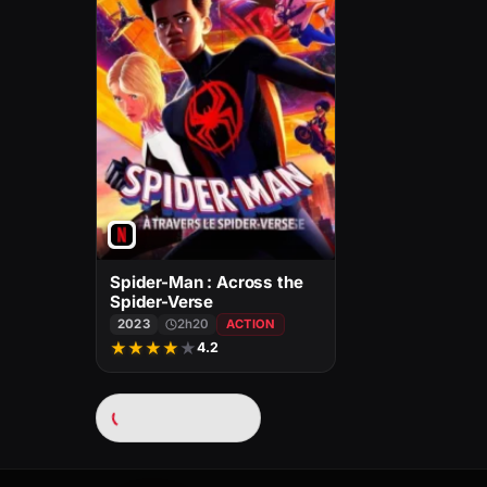
Spider-Man : Across the
Spider-Verse
2023
2h20
ACTION
★
★
★
★
★
4.2
Chargement…