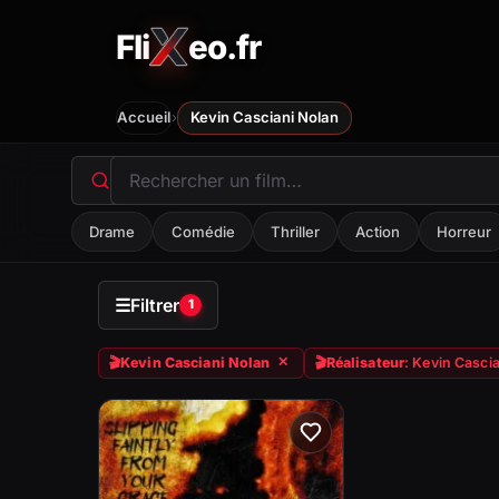
Fli
eo.fr
FliXeo.fr
—
Accueil
›
Accueil
Kevin Casciani Nolan
Drame
Comédie
Thriller
Action
Horreur
☰
Filtrer
1
🎬
Kevin Casciani Nolan
🎬
Réalisateur
: Kevin Casci
✕