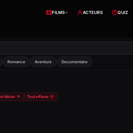
FILMS
ACTEURS
QUIZ
Romance
Aventure
Documentaire
ani Nolan
Tout effacer
✕
✕