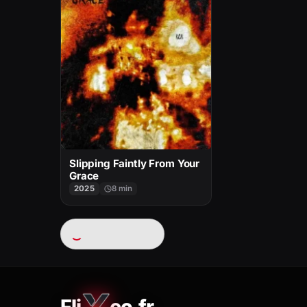
Slipping Faintly From Your
Grace
2025
8 min
Chargement…
Fli
eo.fr