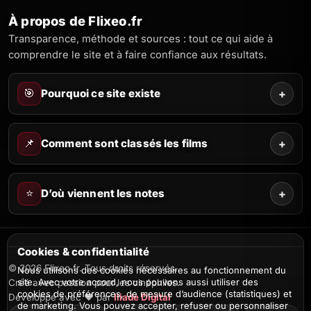
À propos de Flixeo.fr
Transparence, méthode et sources : tout ce qui aide à
comprendre le site et à faire confiance aux résultats.
🎯
Pourquoi ce site existe
+
📌
Comment sont classés les films
+
⭐
D’où viennent les notes
+
Cookies & confidentialité
© 2026 Flixeo.fr. Tous droits réservés.
Nous utilisons des cookies nécessaires au fonctionnement du
site. Avec votre accord, nous pouvons aussi utiliser des
Créé avec passion pour les cinéphiles.
cookies de préférences, de mesure d’audience (statistiques) et
Développé avec ❤️ par
Iliade Digital
de marketing. Vous pouvez accepter, refuser ou personnaliser