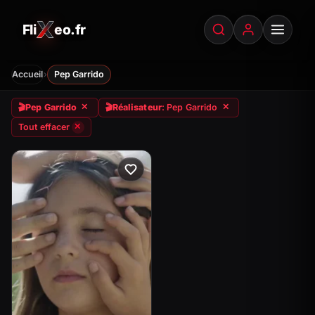
Fli
eo.fr
FliXeo.fr
—
Accueil
›
Accueil
Pep Garrido
🎬
Pep Garrido
🎬
Réalisateur
: Pep Garrido
✕
✕
Tout effacer
✕