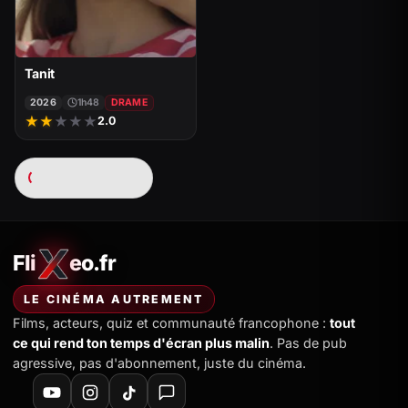
Tanit
2026
1h48
DRAME
★
★
★
★
★
2.0
Chargement…
Fli
eo.fr
FliXeo.fr
—
Accueil
LE CINÉMA AUTREMENT
Films, acteurs, quiz et communauté francophone :
tout
ce qui rend ton temps d'écran plus malin
. Pas de pub
agressive, pas d'abonnement, juste du cinéma.