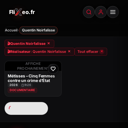
Fli
eo.fr
FliXeo.fr
—
Accueil
›
Accueil
Quentin Noirfalisse
🎬
Quentin Noirfalisse
✕
🎬
Réalisateur
: Quentin Noirfalisse
Tout effacer
✕
✕
AFFICHE
PROCHAINEMENT
Métisses – Cinq Femmes
contre un crime d’État
2026
1h26
DOCUMENTAIRE
Chargement…