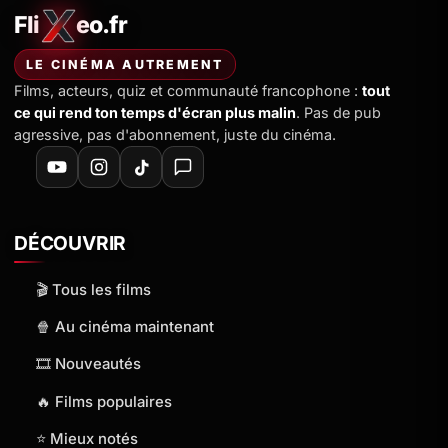
Fli
eo.fr
FliXeo.fr
—
Accueil
LE CINÉMA AUTREMENT
Films, acteurs, quiz et communauté francophone :
tout
ce qui rend ton temps d'écran plus malin
. Pas de pub
agressive, pas d'abonnement, juste du cinéma.
DÉCOUVRIR
🎬 Tous les films
🍿 Au cinéma maintenant
🎞️ Nouveautés
🔥 Films populaires
⭐ Mieux notés