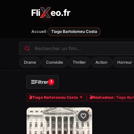
Fli
eo.fr
FliXeo.fr
—
Accueil
›
Accueil
Tiago Bartolomeu Costa
Drame
Comédie
Thriller
Action
Horreur
☰
Filtrer
1
🎬
Tiago Bartolomeu Costa
🎬
Réalisateur
: Tiago Ba
✕