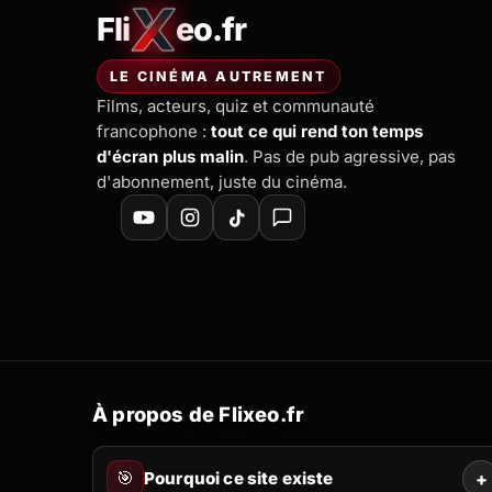
Fli
eo.fr
FliXeo.fr
—
Accueil
LE CINÉMA AUTREMENT
Films, acteurs, quiz et communauté
francophone :
tout ce qui rend ton temps
d'écran plus malin
. Pas de pub agressive, pas
d'abonnement, juste du cinéma.
À propos de Flixeo.fr
🎯
Pourquoi ce site existe
+