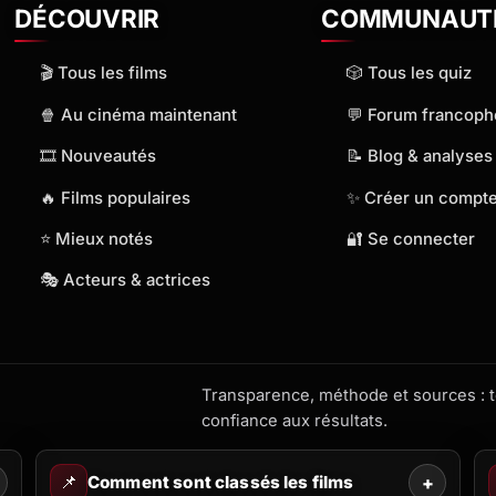
DÉCOUVRIR
COMMUNAUT
🎬 Tous les films
🎲 Tous les quiz
🍿 Au cinéma maintenant
💬 Forum francop
🎞️ Nouveautés
📝 Blog & analyses
🔥 Films populaires
✨ Créer un compt
⭐ Mieux notés
🔐 Se connecter
🎭 Acteurs & actrices
Transparence, méthode et sources : to
confiance aux résultats.
📌
Comment sont classés les films
+