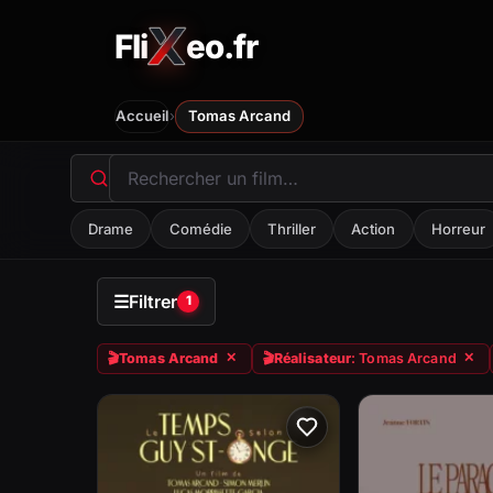
Fli
eo.fr
FliXeo.fr
—
Accueil
›
Accueil
Tomas Arcand
Drame
Comédie
Thriller
Action
Horreur
☰
Filtrer
1
🎬
Tomas Arcand
🎬
Réalisateur
: Tomas Arcand
✕
✕