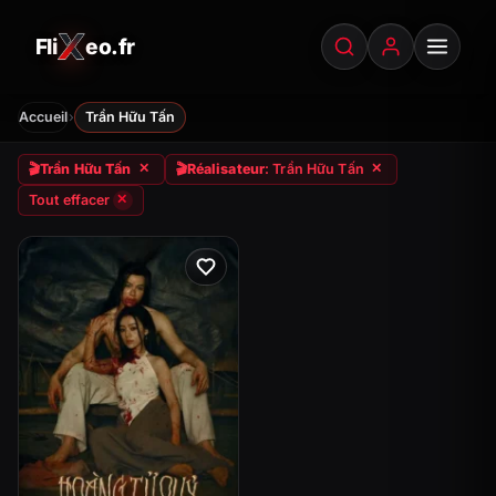
Fli
eo.fr
FliXeo.fr
—
Accueil
›
Accueil
Trần Hữu Tấn
🎬
Trần Hữu Tấn
🎬
Réalisateur
: Trần Hữu Tấn
✕
✕
Tout effacer
✕