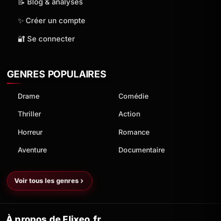
📝 Blog & analyses
✨ Créer un compte
🔐 Se connecter
GENRES POPULAIRES
Drame
Comédie
Thriller
Action
Horreur
Romance
Aventure
Documentaire
Voir tous les genres
À propos de Flixeo.fr