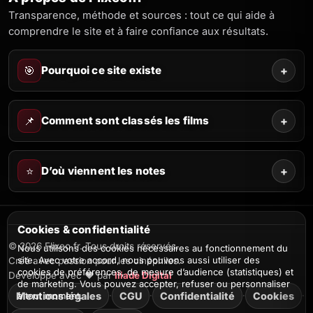
Transparence, méthode et sources : tout ce qui aide à
comprendre le site et à faire confiance aux résultats.
🎯
Pourquoi ce site existe
+
📌
Comment sont classés les films
+
⭐
D’où viennent les notes
+
Cookies & confidentialité
© 2026 Flixeo.fr. Tous droits réservés.
Nous utilisons des cookies nécessaires au fonctionnement du
site. Avec votre accord, nous pouvons aussi utiliser des
Créé avec passion pour les cinéphiles.
cookies de préférences, de mesure d’audience (statistiques) et
Développé avec ❤️ par
Iliade Digital
de marketing. Vous pouvez accepter, refuser ou personnaliser
à tout moment.
Mentions légales
·
CGU
·
Confidentialité
·
Cookies
·