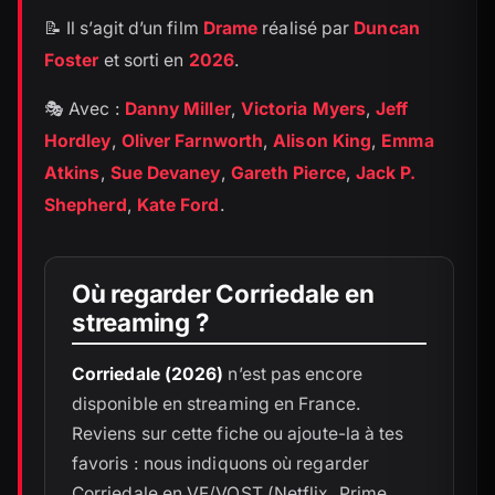
📝 Il s’agit d’un film
Drame
réalisé par
Duncan
Foster
et sorti en
2026
.
🎭 Avec :
Danny Miller
,
Victoria Myers
,
Jeff
Hordley
,
Oliver Farnworth
,
Alison King
,
Emma
Atkins
,
Sue Devaney
,
Gareth Pierce
,
Jack P.
Shepherd
,
Kate Ford
.
Où regarder Corriedale en
streaming ?
Corriedale (2026)
n’est pas encore
disponible en streaming en France.
Reviens sur cette fiche ou ajoute-la à tes
favoris : nous indiquons où regarder
Corriedale en VF/VOST (Netflix, Prime