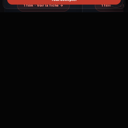
1 film · Voir la fiche →
1 film · Voir la
🎬 Informations sur la production
DATE DE SORTIE
5 janvier
2026
RÉALISATEUR(S)
Duncan Foster
PRODUCTION
ITV Studios
PAYS
United Kingdom