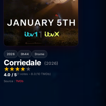
2026
0h44
Drame
Corriedale
(2026)
★
★
★
★
★
(1 votes – 8.0/10 TMDb)
4.0 / 5
Source :
TMDb