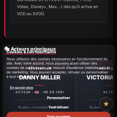
Video, Disney+, Max…) dès qu’il arrive en
VOD ou SVOD.
🎭 Acteurs principaux
Cookies & confidentialité
Nous utilisons des cookies nécessaires au fonctionnement du
site. Avec votre accord, nous pouvons aussi utiliser des
Nº 29 267
cookies de préférences, de mesure d’audience (statistiques) et
RÉVÉLATION
RÉVÉLAT
de marketing. Vous pouvez accepter, refuser ou personnaliser
DANNY MILLER
VICTORIA
à tout moment.
En savoir plus
ACTEUR ·
· NÉ EN 1991
ACTEU
Personnaliser
Vu dans « Corriedale » (2026)
Vu dans « Corrieda
Tout refuser
Tout accepter