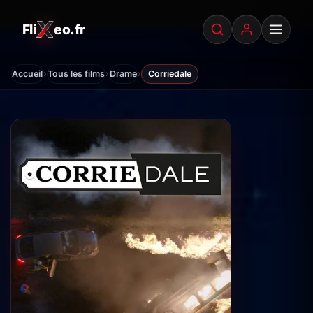
Fli
eo.fr
FliXeo.fr
—
Accueil
›
›
›
Accueil
Tous les films
Drame
Corriedale