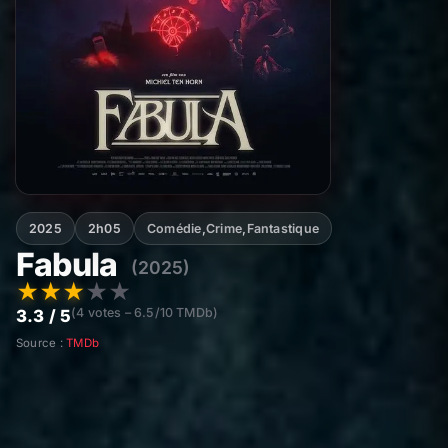
2025
2h05
Comédie
,
Crime
,
Fantastique
Fabula
(2025)
★
★
★
★
★
(4 votes – 6.5/10 TMDb)
3.3 / 5
Source :
TMDb