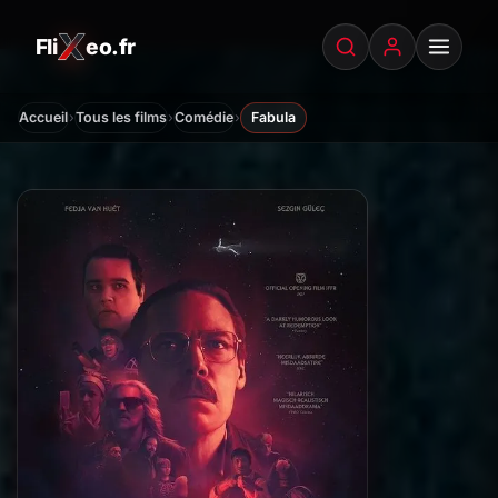
Fli
eo.fr
FliXeo.fr
—
Accueil
›
›
›
Accueil
Tous les films
Comédie
Fabula