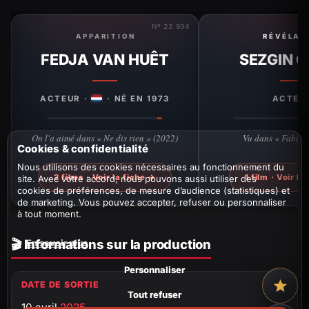
Nº 22 934
APPARITION
RÉVÉLAT
FEDJA VAN HUÊT
SEZGIN 
ACTEUR ·
· NÉ EN 1973
ACTEU
On l'a aimé dans « Ne dis rien » (2022)
Vu dans « Fabula
Cookies & confidentialité
Nous utilisons des cookies nécessaires au fonctionnement du
2 films · Voir la fiche →
1 film · Voir la
site. Avec votre accord, nous pouvons aussi utiliser des
cookies de préférences, de mesure d’audience (statistiques) et
de marketing. Vous pouvez accepter, refuser ou personnaliser
à tout moment.
🎬 Informations sur la production
En savoir plus
Personnaliser
DATE DE SORTIE
Tout refuser
10 avril
2025