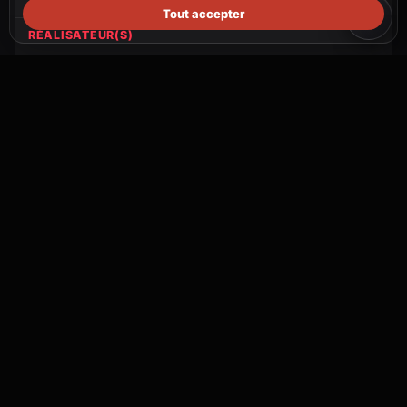
Tout accepter
RÉALISATEUR(S)
Michiel ten Horn
PRODUCTION
New Amsterdam Film Company, Fobic Films, 2Pilots
Filmproduction
PAYS
Netherlands, Belgium, Germany
Communauté
Connecte-toi pour créer un topic.