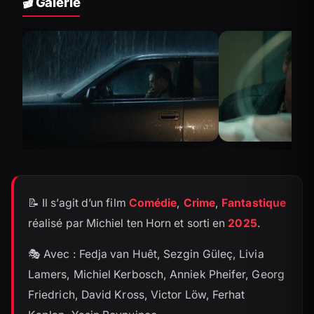
🎬 Galerie
📝 Il s’agit d’un film
Comédie
,
Crime
,
Fantastique
réalisé par Michiel ten Horn et sorti en
2025
.
🎭 Avec : Fedja van Huêt, Sezgin Güleç, Livia
Lamers, Michiel Kerbosch, Anniek Pheifer, Georg
Friedrich, David Kross, Victor Löw, Ferhat