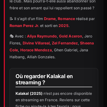
le club. Mais pourra-t-elle aussi abandonner son
frère et son amant qui lui rappellent son passé ?
📝 Il s’agit d’un film
Drame
,
Romance
réalisé par
Roman Perez Jr.
et sorti en
2025
.
🎭 Avec :
Aliya Raymundo
,
Gold Aceron
, Jero
Flores,
Divine Villareal
,
Zel Fernandez
,
Sheena
Cole
,
Horace Mendoza
, Ghen Gabriel, Jana
Halbang, Alliah Gonzales.
Où regarder Kalakal en
streaming ?
Kalakal (2025)
n’est pas encore disponible
en streaming en France. Reviens sur cette
fiche ou ajoute-la à tes favoris : nous