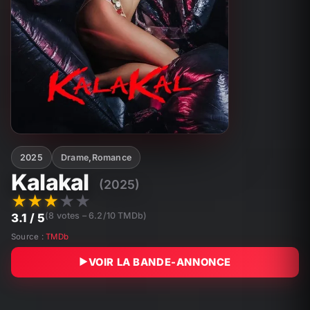
2025
Drame
,
Romance
Kalakal
(2025)
★
★
★
★
★
(8 votes – 6.2/10 TMDb)
3.1 / 5
Source :
TMDb
VOIR LA BANDE-ANNONCE