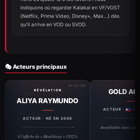
indiquons où regarder Kalakal en VF/VOST
(Netflix, Prime Video, Disney+, Max…) dès
qu’il arrive en VOD ou SVOD.
🎭 Acteurs principaux
Nº 10 728
GOLD AC
RÉVÉLATION
ALIYA RAYMUNDO
ACTEUR ·
· N
ACTEUR · NÉ EN 2006
Inoubliable dans « L: 
À l'affiche de « Maalikaya » (2025)