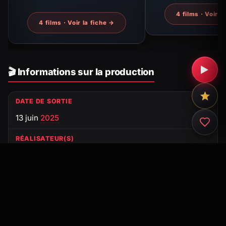
4 films · Voir l
4 films · Voir la fiche →
▶
🎬 Informations sur la production
DATE DE SORTIE
13 juin
2025
RÉALISATEUR(S)
Roman Perez Jr.
PRODUCTION
Vivamax, Pelikula Indiopendent
PAYS