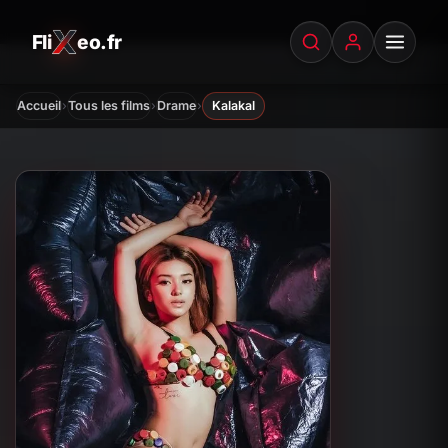
Fli
eo.fr
FliXeo.fr
—
Accueil
›
›
›
Accueil
Tous les films
Drame
Kalakal