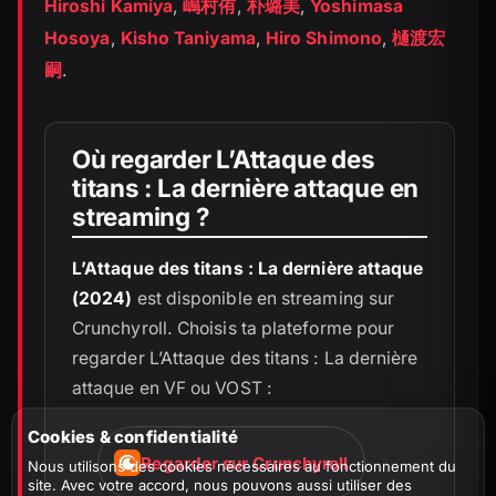
Hiroshi Kamiya
,
嶋村侑
,
朴璐美
,
Yoshimasa
Hosoya
,
Kisho Taniyama
,
Hiro Shimono
,
樋渡宏
嗣
.
Où regarder L’Attaque des
titans : La dernière attaque en
streaming ?
L’Attaque des titans : La dernière attaque
(2024)
est disponible en streaming sur
Crunchyroll. Choisis ta plateforme pour
regarder L’Attaque des titans : La dernière
attaque en VF ou VOST :
Cookies & confidentialité
Regarder sur Crunchyroll
Nous utilisons des cookies nécessaires au fonctionnement du
site. Avec votre accord, nous pouvons aussi utiliser des