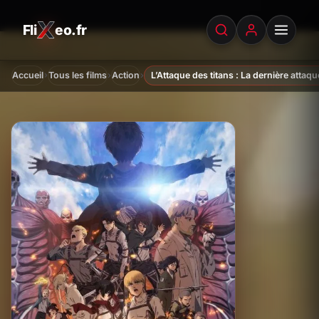
Fli
eo.fr
FliXeo.fr
—
Accueil
›
›
›
Accueil
Tous les films
Action
L’Attaque des titans : La dernière attaqu