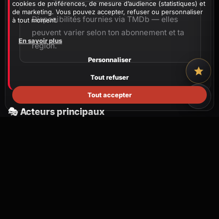
cookies de préférences, de mesure d’audience (statistiques) et
de marketing. Vous pouvez accepter, refuser ou personnaliser
Disponibilités fournies via TMDb — elles
à tout moment.
peuvent varier selon ton abonnement et ta
En savoir plus
région.
Personnaliser
Tout refuser
Tout accepter
🎭 Acteurs principaux
Nº 8 255
SECOND RÔLE CULTE
RÉVÉLAT
YUKI KAJI
石川由
ACTEUR ·
· NÉ EN 1985
ACTEUR ·
· N