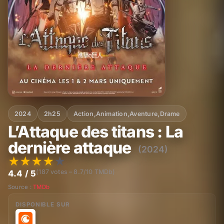
2024
2h25
Action
,
Animation
,
Aventure
,
Drame
L’Attaque des titans : La
dernière attaque
(2024)
★
★
★
★
★
(187 votes – 8.7/10 TMDb)
4.4 / 5
Source :
TMDb
DISPONIBLE SUR