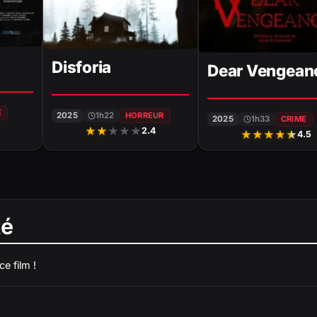
Disforia
Dear Vengean
E
2025
1h22
HORREUR
2025
1h33
CRIME
★
★
★
★
★
2.4
★
★
★
★
★
4.5
té
e film !