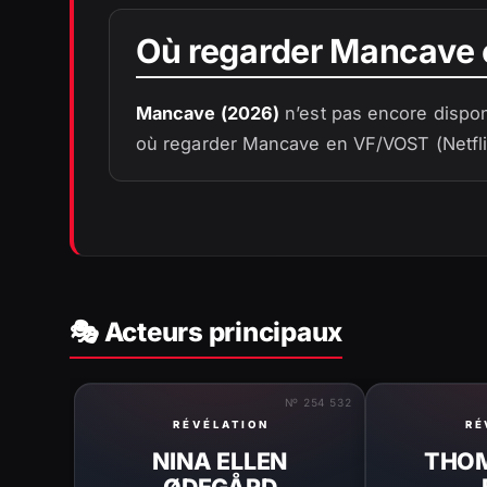
Où regarder Mancave 
Mancave (2026)
n’est pas encore dispon
où regarder Mancave en VF/VOST (Netfli
🎭 Acteurs principaux
Nº 254 532
RÉVÉLATION
RÉ
NINA ELLEN
THO
ØDEGÅRD