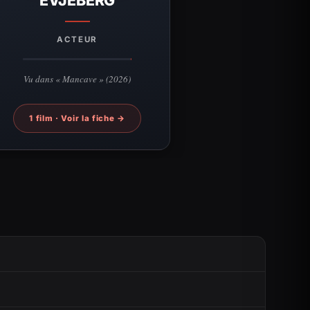
ACTEUR
Vu dans « Mancave » (2026)
1 film · Voir la fiche →