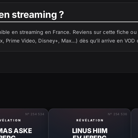
en streaming ?
ible en streaming en France. Reviens sur cette fiche ou a
x, Prime Video, Disney+, Max…) dès qu’il arrive en VOD
Nº 254 534
Nº 254 536
VÉLATION
RÉVÉLATION
MAS ASKE
LINUS HIIM
BERG
EVJEBERG