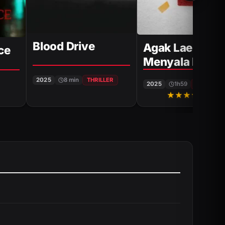
Blood Drive
Agak Laen:
ce
Menyala Panti
2025
8 min
THRILLER
2025
1h59
COMÉDIE
★
★
★
★
★
4.3