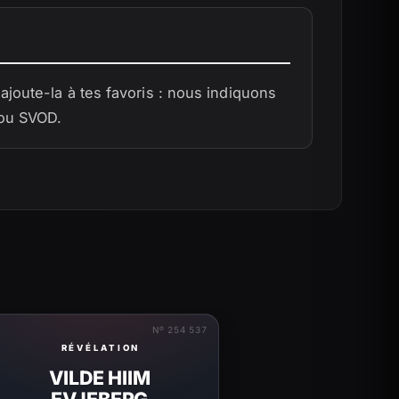
joute-la à tes favoris : nous indiquons
 ou SVOD.
Nº 254 537
RÉVÉLATION
VILDE HIIM
EVJEBERG