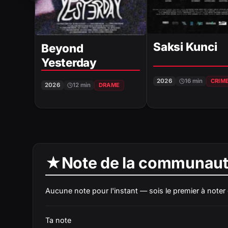
Saksi Kunci
Beyond
Yesterday
2026
16 min
CRIM
2026
12 min
DRAME
★
Note de la communau
Aucune note pour l'instant — sois le premier à noter c
Ta note