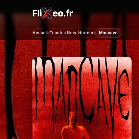
Fli
eo.fr
FliXeo.fr
—
Accueil
›
›
›
Accueil
Tous les films
Horreur
Mancave